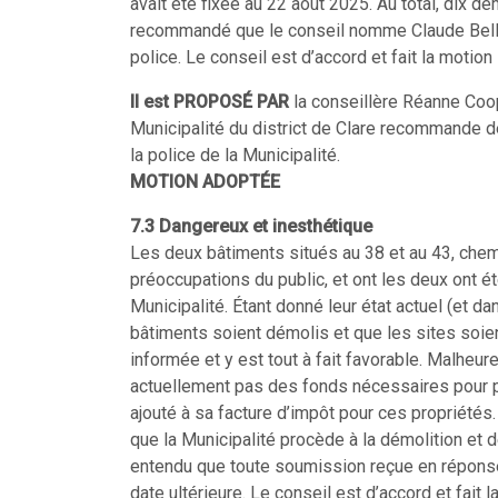
avait été fixée au 22 août 2025. Au total, dix 
recommandé que le conseil nomme Claude Bell
police. Le conseil est d’accord et fait la motio
Il est PROPOSÉ PAR
la conseillère Réanne Coo
Municipalité du district de Clare recommande 
la police de la Municipalité.
MOTION ADOPTÉE
7.3 Dangereux et inesthétique
Les deux bâtiments situés au 38 et au 43, chemin
préoccupations du public, et ont les deux ont é
Municipalité. Étant donné leur état actuel (et d
bâtiments soient démolis et que les sites soien
informée et y est tout à fait favorable. Malheu
actuellement pas des fonds nécessaires pour pr
ajouté à sa facture d’impôt pour ces propriété
que la Municipalité procède à la démolition et 
entendu que toute soumission reçue en réponse
date ultérieure. Le conseil est d’accord et fait