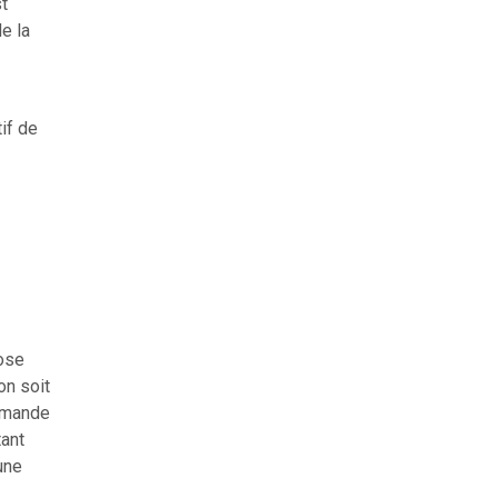
t
e la
if de
pose
on soit
ommande
tant
une