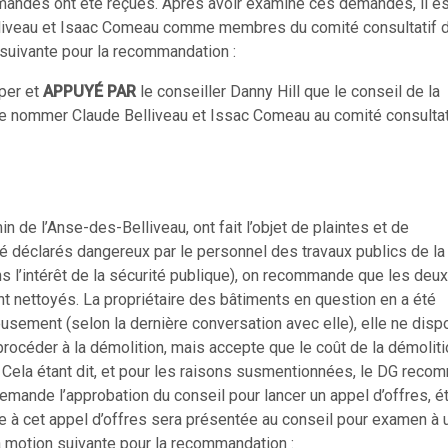
demandes ont été reçues. Après avoir examiné ces demandes, il es
iveau et Isaac Comeau comme membres du comité consultatif d
n suivante pour la recommandation :
per et
APPUYÉ PAR
le conseiller Danny Hill que le conseil de la
de nommer Claude Belliveau et Issac Comeau au comité consultat
 de l’Anse-des-Belliveau, ont fait l’objet de plaintes et de
té déclarés dangereux par le personnel des travaux publics de la
ans l’intérêt de la sécurité publique), on recommande que les deux
t nettoyés. La propriétaire des bâtiments en question en a été
reusement (selon la dernière conversation avec elle), elle ne dis
océder à la démolition, mais accepte que le coût de la démoliti
s. Cela étant dit, et pour les raisons susmentionnées, le DG rec
demande l’approbation du conseil pour lancer un appel d’offres, é
 à cet appel d’offres sera présentée au conseil pour examen à 
 la motion suivante pour la recommandation :