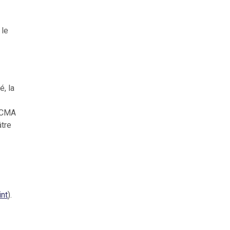
 le
é, la
u CMA
tre
int
).