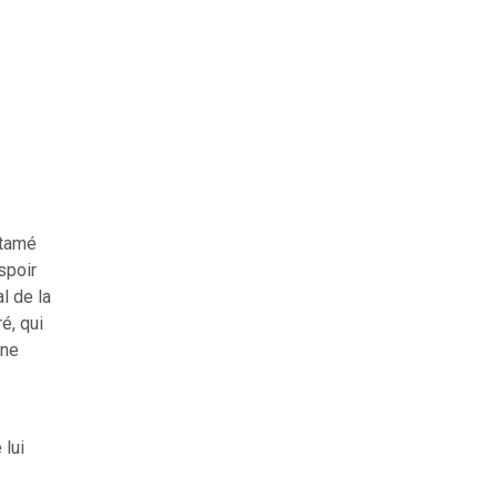
ntamé
spoir
l de la
é, qui
nne
 lui