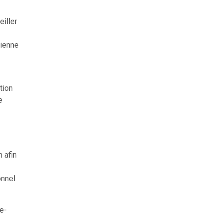
iller
rienne
tion
e
 afin
onnel
e-