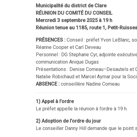
Municipalité du district de Clare
RÉUNION DU COMITÉ DU CONSEIL
Mercredi 3 septembre 2025 à 19 h
Réunion tenue au 1185, route 1, Petit-Ruiss
PRÉSENCES :
Conseil : préfet Yvon LeBlanc, so
Réanne Cooper et Carl Deveau
Personnel : DG Stephane Cyr, adjointe exécutiv
communication Anique Dugas
Présentations : Denise Comeau–Desautels et 
Natalie Robichaud et Marcel Aymar pour la Soc
ABSENCE :
conseillère Nadine Comeau
1) Appel à l’ordre
Le préfet appelle la réunion à l’ordre à 19 h.
2) Adoption de l’ordre du jour
Le conseiller Danny Hill demande que le point su