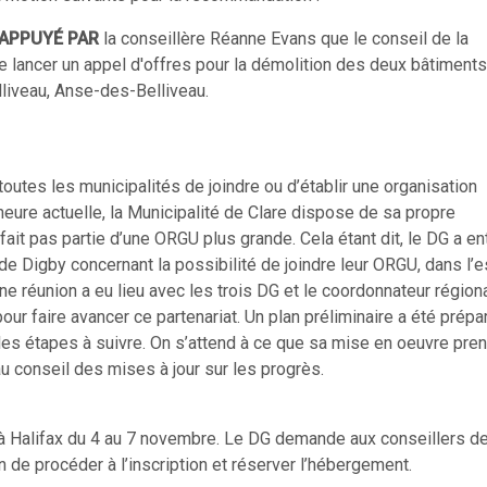
APPUYÉ PAR
la conseillère Réanne Evans que le conseil de la
e lancer un appel d'offres pour la démolition des deux bâtiments
lliveau, Anse-des-Belliveau.
utes les municipalités de joindre ou d’établir une organisation
eure actuelle, la Municipalité de Clare dispose de sa propre
ait pas partie d’une ORGU plus grande. Cela étant dit, le DG a e
 de Digby concernant la possibilité de joindre leur ORGU, dans l’e
e réunion a eu lieu avec les trois DG et le coordonnateur régiona
ur faire avancer ce partenariat. Un plan préliminaire a été prépar
les étapes à suivre. On s’attend à ce que sa mise en oeuvre pre
u conseil des mises à jour sur les progrès.
à Halifax du 4 au 7 novembre. Le DG demande aux conseillers de
fin de procéder à l’inscription et réserver l’hébergement.