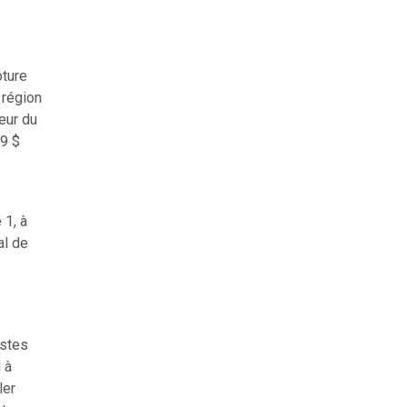
ôture
 région
eur du
59 $
 1, à
al de
ostes
 à
ler