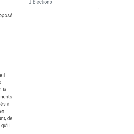
Élections
proposé
eil
s
n la
ements
tés à
 en
nt, de
qu’il