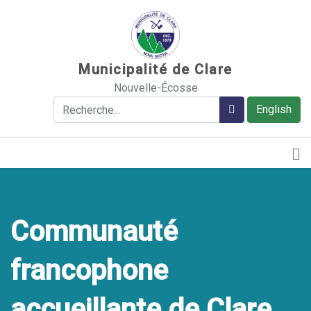
Sauter au contenu
Municipalité de Clare
Nouvelle-Écosse
Rechercher
Rechercher
English
Communauté
francophone
accueillante de Clare